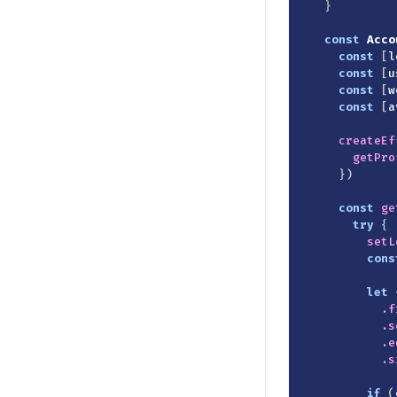
}
const
Acco
const
[
l
const
[
u
const
[
w
const
[
a
createEf
getPro
}
)
const
ge
try
{
setL
cons
let
.
f
.
s
.
e
.
s
if
(