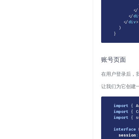
</
</
di
</
div
>
)
}
账号页面
在用户登录后，
让我们为它创建
import
{
 A
import
{
 C
import
{
 s
interface
session
: