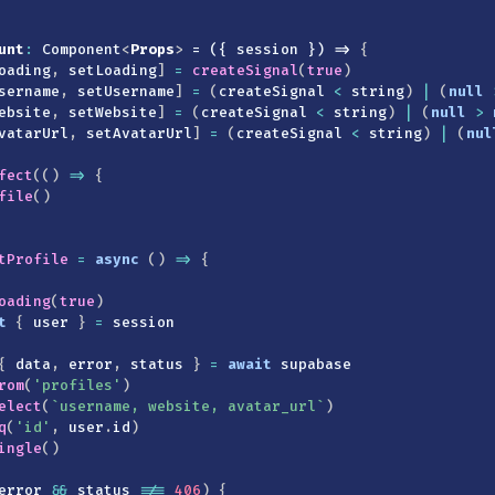
unt
:
 Component
<
Props
>
 = ({ session }) => 
{
oading
,
 setLoading
]
=
createSignal
(
true
)
sername
,
 setUsername
]
=
(
createSignal 
<
 string
)
|
(
null
ebsite
,
 setWebsite
]
=
(
createSignal 
<
 string
)
|
(
null
>
vatarUrl
,
 setAvatarUrl
]
=
(
createSignal 
<
 string
)
|
(
nul
fect
(
(
)
=>
{
file
(
)
tProfile
=
async
(
)
=>
{
oading
(
true
)
t
{
 user 
}
=
 session

{
 data
,
 error
,
 status 
}
=
await
 supabase

rom
(
'profiles'
)
elect
(
`
username, website, avatar_url
`
)
q
(
'id'
,
 user
.
id
)
ingle
(
)
error 
&&
 status 
!==
406
)
{