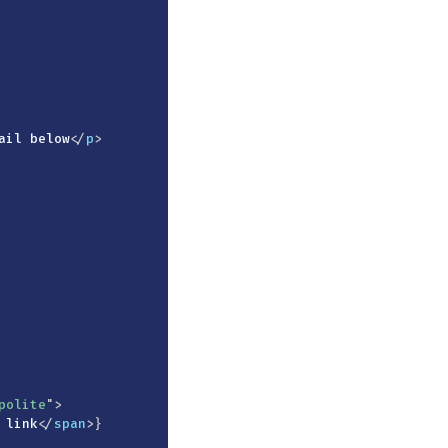
ail below
</
p
>
polite
"
>
 link
</
span
>
}