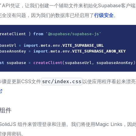
API凭证，让我们创建一个辅助文件来初始化Supabase客户
完全没有问题，因为我们的数据库已经启用了
行级安全
。
reateClient 
}
from
'@supabase/supabase-js'
baseUrl 
=
import
.
meta
.
env
.
VITE_SUPABASE_URL
baseAnonKey 
=
import
.
meta
.
env
.
VITE_SUPABASE_ANON_KEY
st
 supabase 
=
createClient
(
supabaseUrl
,
 supabaseAnonKey
)
骤是更新CSS文件
src/index.css
以使应用程序看起来漂亮
录组件
olidJS 组件来管理登录和注册。我们将使用Magic Links
需使用密码。