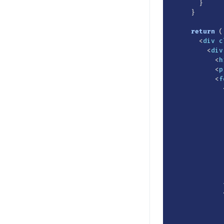
}
}
return
(
<
div
c
<
div
<
h
<
p
<
f