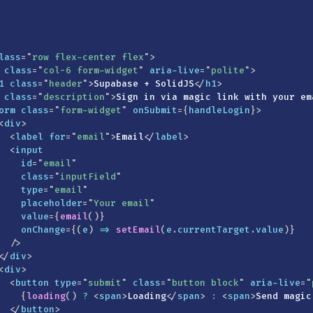
lass
=
"
row flex-center flex
"
>
class
=
"
col-6 form-widget
"
aria-live
=
"
polite
"
>
1
class
=
"
header
"
>
Supabase + SolidJS
</
h1
>
class
=
"
description
"
>
Sign in via magic link with your em
orm
class
=
"
form-widget
"
onSubmit
=
{
handleLogin
}
>
<
div
>
<
label
for
=
"
email
"
>
Email
</
label
>
<
input
id
=
"
email
"
class
=
"
inputField
"
type
=
"
email
"
placeholder
=
"
Your email
"
value
=
{
email
(
)
}
onChange
=
{
(
e
)
=>
setEmail
(
e
.
currentTarget
.
value
)
}
/>
</
div
>
<
div
>
<
button
type
=
"
submit
"
class
=
"
button block
"
aria-live
=
"
{
loading
(
)
?
<
span
>
Loading
</
span
>
:
<
span
>
Send magic
</
button
>