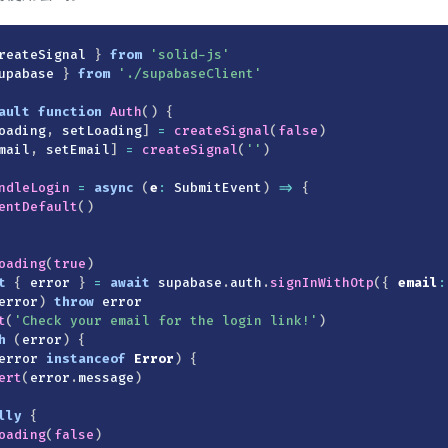
reateSignal 
}
from
'solid-js'
upabase 
}
from
'./supabaseClient'
ault
function
Auth
(
)
{
oading
,
 setLoading
]
=
createSignal
(
false
)
mail
,
 setEmail
]
=
createSignal
(
''
)
ndleLogin
=
async
(
e
:
 SubmitEvent
)
=>
{
entDefault
(
)
oading
(
true
)
t
{
 error 
}
=
await
 supabase
.
auth
.
signInWithOtp
(
{
email
:
error
)
throw
 error

t
(
'Check your email for the login link!'
)
h
(
error
)
{
error 
instanceof
Error
)
{
ert
(
error
.
message
)
lly
{
oading
(
false
)