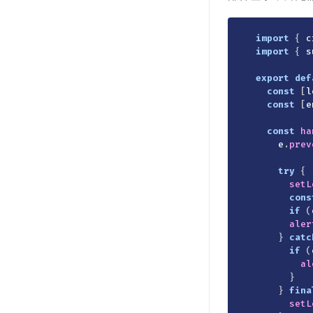
import
{
 c
import
{
 s
export
def
const
[
l
const
[
e
const
ha
    e
.
prev
try
{
setL
cons
if
(
aler
}
catc
if
(
al
}
}
fina
setL