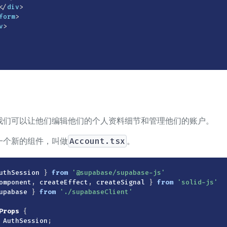
</
div
>
form
>
v
>
我们可以让他们编辑他们的个人资料细节和管理他们的账户。
一个新的组件，叫做
Account.tsx
。
uthSession 
}
from
'@supabase/supabase-js'
omponent
,
 createEffect
,
 createSignal 
}
from
'solid-js'
upabase 
}
from
'./supabaseClient'
Props
{
 AuthSession
;