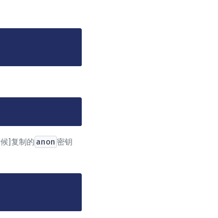
时候]复制的
anon
密钥