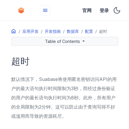
menu
官网
登录
Home
本页
应用开发
开发指南
数据库
配置
超时
改变默认超时
Table of Contents
语句优化
超时
默认情况下，Suabase将使用匿名密钥访问API的用
户的最大语句执行时间限制为3秒，而经过身份验证
的用户的最长语句执行时间为8秒。此外，所有用户
的全局限制为2分钟。这可以防止由于查询写得不好
或滥用而导致的资源耗尽。